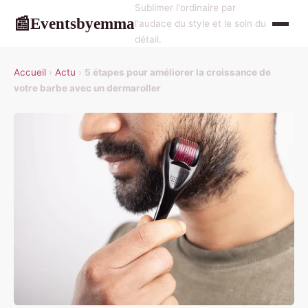
Sublimer l'ordinaire par
Eventsbyemma
📰
l'audace du style et le soin du
détail.
Accueil
›
Actu
›
5 étapes pour améliorer la croissance de
votre barbe avec un dermaroller