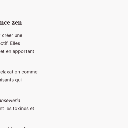
ance zen
y créer une
tif. Elles
r et en apportant
 relaxation comme
isants qui
ansevieria
nt les toxines et