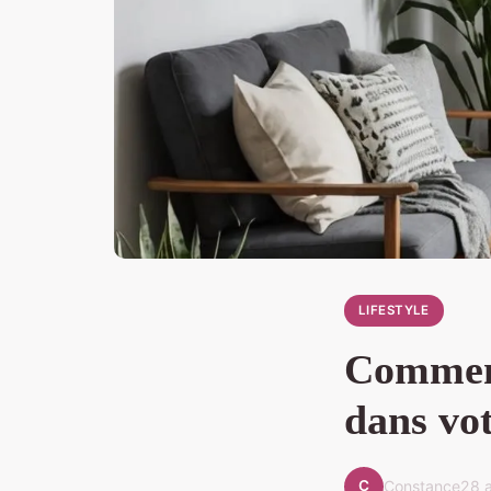
LIFESTYLE
Comment
dans vo
C
Constance
28 