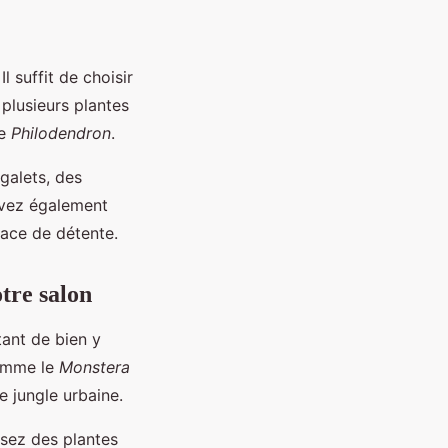
l suffit de choisir
plusieurs plantes
le
Philodendron
.
galets, des
uvez également
pace de détente.
tre salon
tant de bien y
comme le
Monstera
 jungle urbaine.
ssez des plantes