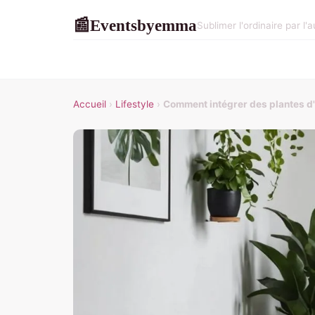
Eventsbyemma
📰
Sublimer l'ordinaire par l'
Accueil
›
Lifestyle
›
Comment intégrer des plantes d'