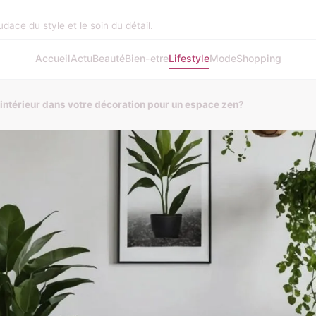
audace du style et le soin du détail.
Accueil
Actu
Beauté
Bien-etre
Lifestyle
Mode
Shopping
intérieur dans votre décoration pour un espace zen?