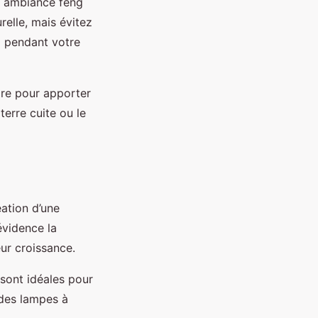
e ambiance feng
relle, mais évitez
m pendant votre
ire pour apporter
erre cuite ou le
éation d’une
évidence la
ur croissance.
 sont idéales pour
 des lampes à