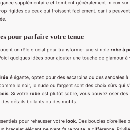
égance supplémentaire et tombent généralement mieux sur l
trop rigides ou ceux qui froissent facilement, car ils peuve
ée.
res pour parfaire votre tenue
ouent un rôle crucial pour transformer une simple
robe à p
 Voici quelques idées pour ajouter une touche de glamour à
irée
élégante, optez pour des escarpins ou des sandales à 
comme le noir, le nude ou l’argent sont des choix sûrs qui 
pois
. Si votre
robe
est plutôt sobre, vous pouvez oser des 
des détails brillants ou des motifs.
ssentiels pour rehausser votre
look
. Des boucles d’oreilles 
 un bracelet élégant peuvent faire toute la différence. Privil