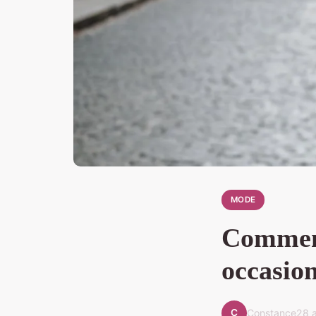
MODE
Comment
occasion
C
Constance
28 