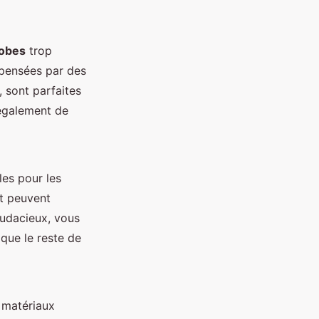
obes
trop
mpensées par des
 sont parfaites
 également de
es pour les
et peuvent
udacieux, vous
 que le reste de
s matériaux