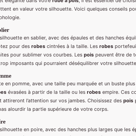
e et élégante dans votre
robe à pois
, il est essentiel de choi
tent en valeur votre silhouette. Voici quelques conseils po
phologie.
lier
silhouette en sablier, avec des épaules et des hanches équi
optez pour des
robes
cintrées à la taille. Les
robes
portefeui
ites pour sublimer vos courbes. Les
pois
peuvent être de to
trop imposants qui pourraient déséquilibrer votre silhouette
pomme
te en pomme, avec une taille peu marquée et un buste plus
bes
évasées à partir de la taille ou les
robes
empire. Ces co
t attireront l’attention sur vos jambes. Choisissez des
pois
p
as alourdir la partie supérieure de votre corps.
ire
silhouette en poire, avec des hanches plus larges que les é