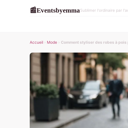
Eventsbyemma
📰
Sublimer l'ordinaire par l'
Accueil
›
Mode
›
Comment styliser des robes à pois