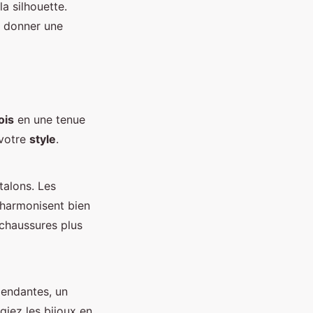
a silhouette.
nt donner une
ois
en une tenue
 votre
style
.
talons. Les
s’harmonisent bien
chaussures plus
pendantes, un
égiez les bijoux en