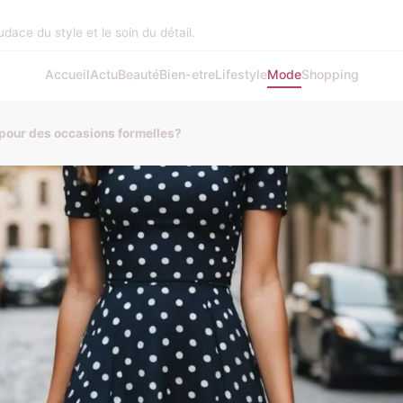
audace du style et le soin du détail.
Accueil
Actu
Beauté
Bien-etre
Lifestyle
Mode
Shopping
 pour des occasions formelles?