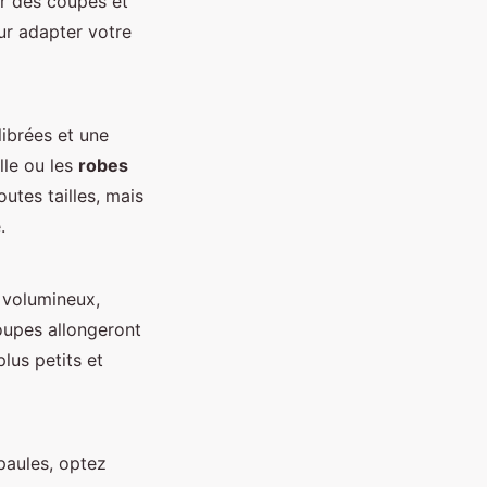
sir des coupes et
ur adapter votre
librées et une
lle ou les
robes
utes tailles, mais
.
 volumineux,
upes allongeront
lus petits et
paules, optez