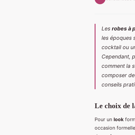
Les
robes à 
les époques 
cocktail ou u
Cependant, po
comment la st
composer des
conseils prat
Le choix de l
Pour un
look
forme
occasion formelle