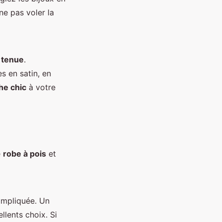
ne pas voler la
e
tenue
.
s en satin, en
he chic
à votre
e
robe à pois
et
ompliquée. Un
llents choix. Si