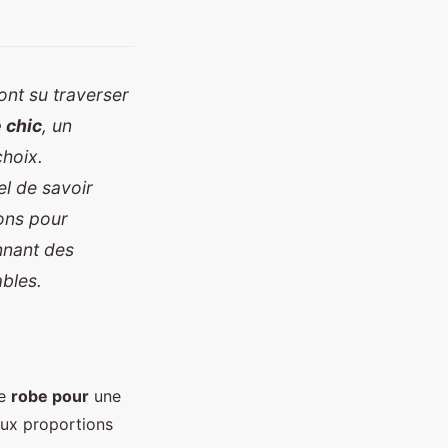
ont su traverser
 chic
, un
choix.
el de savoir
dons pour
nnant des
bles.
ne
robe pour
une
aux proportions