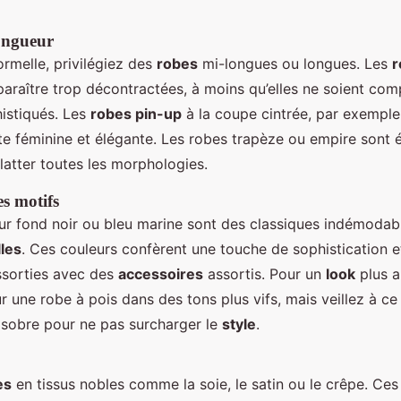
longueur
ormelle, privilégiez des
robes
mi-longues ou longues. Les
r
araître trop décontractées, à moins qu’elles ne soient co
istiqués. Les
robes pin-up
à la coupe cintrée, par exemple,
te féminine et élégante. Les robes trapèze ou empire sont
latter toutes les morphologies.
es motifs
ur fond noir ou bleu marine sont des classiques indémodabl
les
. Ces couleurs confèrent une touche de sophistication 
ssorties avec des
accessoires
assortis. Pour un
look
plus a
 une robe à pois dans des tons plus vifs, mais veillez à ce
 sobre pour ne pas surcharger le
style
.
es
en tissus nobles comme la soie, le satin ou le crêpe. Ce