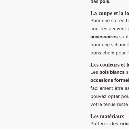
des
pois
.
La coupe et la 
Pour une soirée f
courtes peuvent p
accessoires
soph
pour une silhouet
bons choix pour f
Les couleurs et l
Les
pois blancs
s
occasions formel
facilement être a
pouvez opter pour
votre tenue reste
Les matériaux
Préférez des
rob