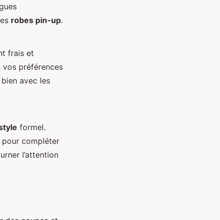
agues
des
robes pin-up
.
t frais et
n vos préférences
 bien avec les
style
formel.
x pour compléter
urner l’attention