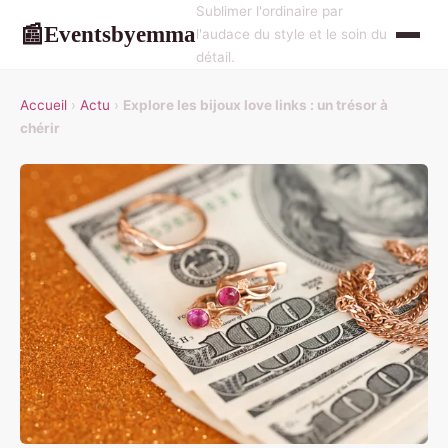
Sublimer l'ordinaire par
Eventsbyemma
📰
l'audace du style et le soin du
détail.
Accueil
›
Actu
›
Explore les bijoux love links : un trésor à
chérir