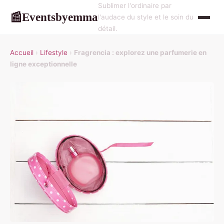
Sublimer l'ordinaire par
Eventsbyemma
📰
l'audace du style et le soin du
détail.
Accueil
›
Lifestyle
›
Fragrencia : explorez une parfumerie en
ligne exceptionnelle