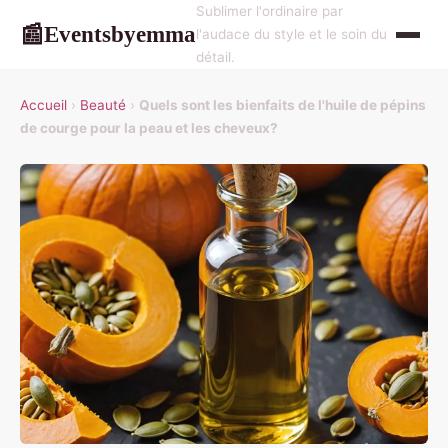
Sublimer l'ordinaire par
Eventsbyemma
📰
l'audace du style et le soin du
détail.
Accueil
›
Beauté
›
Quels sont les bienfaits de l'huile de pépins
de courge pour la peau et les cheveux?