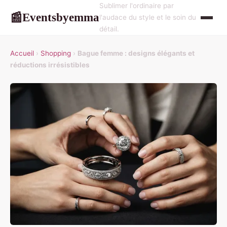
Sublimer l'ordinaire par
Eventsbyemma
📰
l'audace du style et le soin du
détail.
Accueil
›
Shopping
›
Bague femme : designs élégants et
réductions irrésistibles