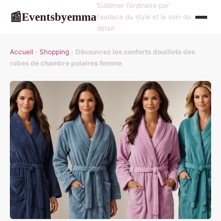
Sublimer l'ordinaire par
Eventsbyemma
📰
l'audace du style et le soin du
détail.
Accueil
›
Shopping
›
Découvrez les conforts douillets des
robes de chambre polaires femme