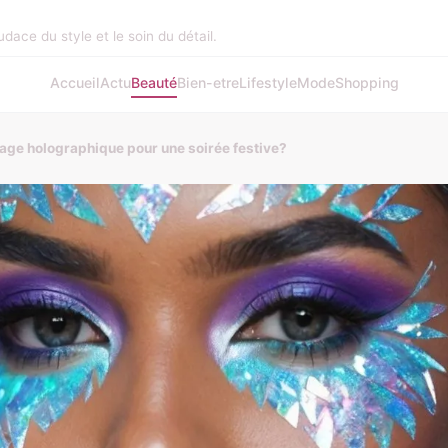
audace du style et le soin du détail.
Accueil
Actu
Beauté
Bien-etre
Lifestyle
Mode
Shopping
age holographique pour une soirée festive?