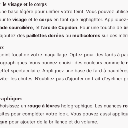
le visage et le corps
 base légère pour unifier votre teint. Vous pouvez utilis
ur le
visage
et le
corps
en tant que highlighter. Appliquez-
ade sourcilière
, et l’
arc de Cupidon
. Pour une touche de
br
 ajoutez des
paillettes dorées
ou
multicolores
sur ces mêm
ux
point focal de votre maquillage. Optez pour des fards à pa
olographiques. Vous pouvez choisir des couleurs comme le
ffet spectaculaire. Appliquez une base de fard à paupières 
iter les chutes. N’oubliez pas d’ajouter un trait d’eyeliner p
graphiques
choisissez un
rouge à lèvres
holographique. Les nuances
ro
aites pour compléter votre look. Vous pouvez aussi appliq
ique
pour ajouter de la brillance et du volume.