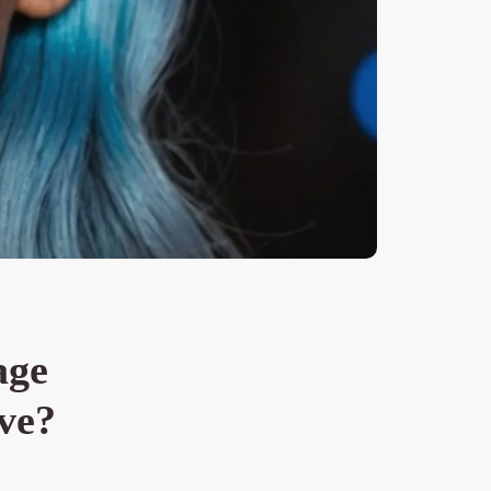
age
ive?