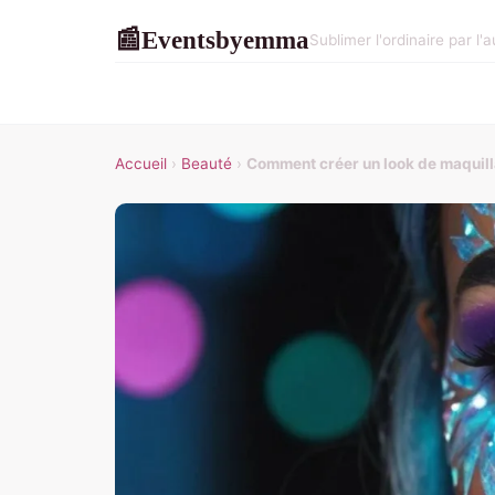
Eventsbyemma
📰
Sublimer l'ordinaire par l'
Accueil
›
Beauté
›
Comment créer un look de maquill