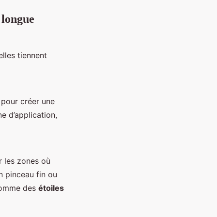
 longue
lles tiennent
r pour créer une
e d’application,
r les zones où
un pinceau fin ou
 comme des
étoiles