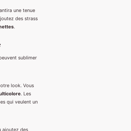
rantira une tenue
ajoutez des strass
ettes
.
e
euvent sublimer
otre look. Vous
lticolore
. Les
es qui veulent un
u ajoutez des