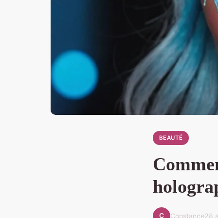
BEAUTÉ
Comment
holograp
C
Constance
28 