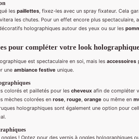
ion
qué les
paillettes
, fixez-les avec un spray fixateur. Cela ga
vitera les chutes. Pour un effet encore plus spectaculaire, 
décoratifs holographiques autour des yeux ou sur les
pomm
res pour compléter votre look holographiqu
ographique est spectaculaire en soi, mais les
accessoires
p
er une
ambiance festive
unique.
ographiques
s colorés et pailletés pour les
cheveux
afin de compléter v
es mèches colorées en
rose
,
rouge
,
orange
ou même en
mu
ruques holographiques sont également une option pour cell
al.
graphiques
 ongles ! Optez pour des vernis à ongles holographiques o