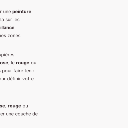
er une
peinture
la sur les
illance
es zones.
upières
rose
, le
rouge
ou
pour faire tenir
our définir votre
se
,
rouge
ou
uer une couche de