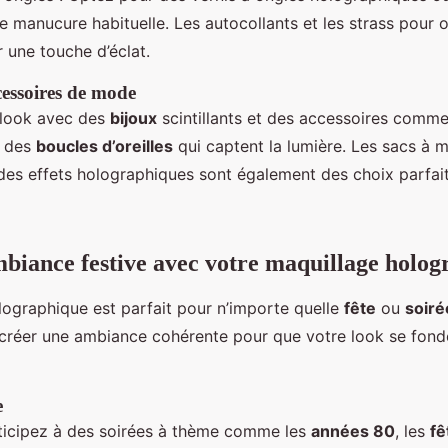
tre manucure habituelle. Les autocollants et les strass pour
 une touche d’éclat.
cessoires de mode
 look avec des
bijoux
scintillants et des accessoires comm
 des
boucles d’oreilles
qui captent la lumière. Les sacs à m
es effets holographiques sont également des choix parfait
biance festive avec votre maquillage holog
ographique est parfait pour n’importe quelle
fête
ou
soiré
 créer une ambiance cohérente pour que votre look se fond
e
ticipez à des soirées à thème comme les
années 80
, les
fê