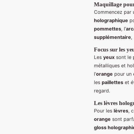
Maquillage pour 
Commencez par une
holographique
po
pommettes
, l’
arc
supplémentaire
,
Focus sur les ye
Les
yeux
sont le 
métalliques et h
l’
orange
pour un e
les
paillettes
et év
regard.
Les lèvres holo
Pour les
lèvres
, 
orange
sont parf
gloss holograph