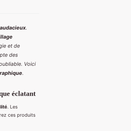
 audacieux
.
llage
gie et de
epte des
ubliable. Voici
graphique
.
que éclatant
lité
. Les
rez ces produits