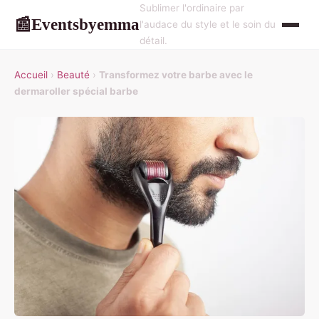
Sublimer l'ordinaire par
Eventsbyemma
📰
l'audace du style et le soin du
détail.
Accueil
›
Beauté
›
Transformez votre barbe avec le
dermaroller spécial barbe