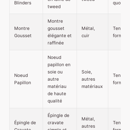
Blinders
quotidi
tweed
Montre
Montre
gousset
Métal,
Tenue
Gousset
élégante et
cuir
formelle
raffinée
Noeud
papillon en
soie ou
Soie,
Noeud
Tenue
autre
autres
Papillon
formelle
matériau
matériaux
de haute
qualité
Épingle de
Métal,
Épingle de
cravate
Tenue
autres
Cravate
simple et
formelle