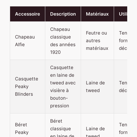
Accessoire
Description
Matériaux
Utilisat
Chapeau
Feutre ou
Tenue
Chapeau
classique
autres
formelle
Alfie
des années
matériaux
décontr
1920
Casquette
en laine de
Casquette
tweed avec
Laine de
Tenue
Peaky
visière à
tweed
décontr
Blinders
bouton-
pression
Béret
Béret
Tenue
classique
Laine de
Peaky
formelle
en laine de
tweed