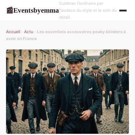
Sublimer l'ordinaire par
Eventsbyemma
📰
l'audace du style et le soin du
détail.
Accueil
›
Actu
›
Les essentiels accessoires peaky blinders à
avoir en France